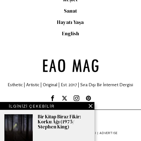
Sanat
Hayatı Yaşa
English
Esthetic | Artistic | Original | Est. 2017 | Sıra Dışı Bir İnternet Dergisi
İLGİNİZİ ÇEKEBİLİR
Bir Kitap Biraz Fikir:
EAO MAG © 2024. All rights are reserved.
Korku Ağı (1975/
Stephen King)
HAKKIMIZDA | ABOUT US
GIZLILIK | PRIVACY
İŞBIRLIĞI | ADVERTISE
İLETIŞIM | CONTACT