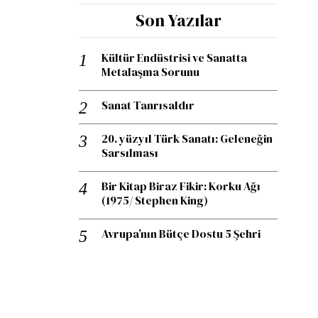
Son Yazılar
Kültür Endüstrisi ve Sanatta
Metalaşma Sorunu
Sanat Tanrısaldır
20. yüzyıl Türk Sanatı: Geleneğin
Sarsılması
Bir Kitap Biraz Fikir: Korku Ağı
(1975/ Stephen King)
Avrupa’nın Bütçe Dostu 5 Şehri