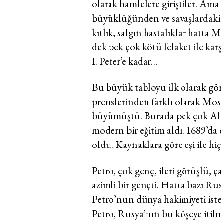
olarak hamlelere giriştiler. Ama
büyüklüğünden ve savaşlardaki ye
kıtlık, salgın hastalıklar hatt
dek pek çok kötü felaket ile karş
I. Peter’e kadar…
Bu büyük tabloyu ilk olarak gö
prenslerinden farklı olarak Mo
büyümüştü. Burada pek çok Alm
modern bir eğitim aldı. 1689’da 
oldu. Kaynaklara göre eşi ile hi
Petro, çok genç, ileri görüşlü, ça
azimli bir gençti. Hatta bazı Rus 
Petro’nun dünya hakimiyeti isted
Petro, Rusya’nın bu köşeye itil