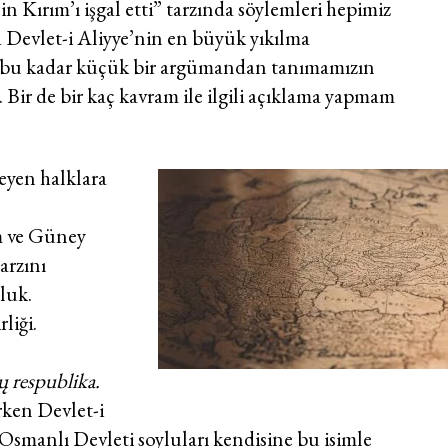
in Kırım’ı işgal etti” tarzında söylemleri hepimiz
a Devlet-i Aliyye’nin en büyük yıkılma
ı bu kadar küçük bir argümandan tanımamızın
ir de bir kaç kavram ile ilgili açıklama yapmam
yen halklara
m ve Güney
arzını
luk.
liği.
ų respublika.
ken Devlet-i
smanlı Devleti soyluları kendisine bu isimle