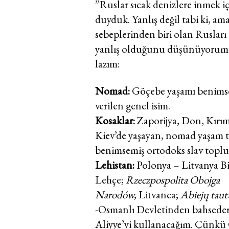
”Ruslar sıcak denizlere inmek iç
duyduk. Yanlış değil tabi ki, am
sebeplerinden biri olan Ruslar
yanlış olduğunu düşünüyorum. B
lazım:
Nomad:
Göçebe yaşamı benimse
verilen genel isim.
Kosaklar:
Zaporijya, Don, Kırı
Kiev’de yaşayan, nomad yaşam t
benimsemiş ortodoks slav toplu
Lehistan:
Polonya – Litvanya Bir
Lehçe;
Rzeczpospolita Obojga
Narodów,
Litvanca;
Abiejų taut
-Osmanlı Devletinden bahseder
Aliyye’yi kullanacağım.
Çünkü O