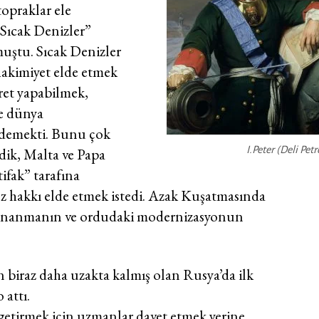
topraklar ele
Sıcak Denizler”
muştu. Sıcak Denizler
hakimiyet elde etmek
aret yapabilmek,
e dünya
 demekti. Bunu çok
I.Peter (Deli Petr
edik, Malta ve Papa
ifak” tarafına
öz hakkı elde etmek istedi. Azak Kuşatmasında
 donanmanın ve ordudaki modernizasyonun
biraz daha uzakta kalmış olan Rusya’da ilk
 attı.
getirmek için uzmanlar davet etmek yerine,