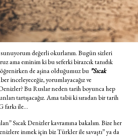
 sunuyorum değerli okurlarım. Bugün sizleri
yoruz ama eminim ki bu seferki birazcık tanıdık
ni öğrenirken de aşina olduğumuz bu
”Sıcak
aber inceleyeceğiz, yorumlayacağız ve
 Denizler? Bu Ruslar neden tarih boyunca hep
nları tartışacağız. Ama tabii ki sıradan bir tarih
 farkı ile…
tılan” Sıcak Denizler kavramına bakalım. Bize her
izlere inmek için biz Türkler ile savaştı” ya da