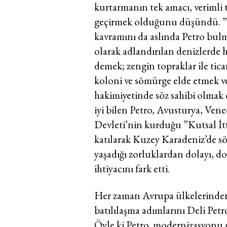
kurtarmanın tek amacı, verimli 
geçirmek olduğunu düşündü. ”
kavramını da aslında Petro bul
olarak adlandırılan denizlerde 
demek; zengin topraklar ile tic
koloni ve sömürge elde etmek v
hakimiyetinde söz sahibi olmak
iyi bilen Petro, Avusturya, Ven
Devleti’nin kurduğu ”Kutsal İtt
katılarak Kuzey Karadeniz’de s
yaşadığı zorluklardan dolayı,
ihtiyacını fark etti.
Her zaman Avrupa ülkelerinden 
batılılaşma adımlarını Deli Petro
Öyle ki Petro, modernizasyonu 