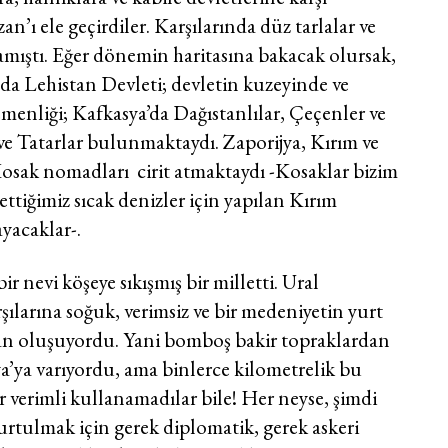
n’ı ele geçirdiler. Karşılarında düz tarlalar ve
amıştı. Eğer dönemin haritasına bakacak olursak,
da Lehistan Devleti; devletin kuzeyinde ve
emenliği; Kafkasya’da Dağıstanlılar, Çeçenler ve
 ve Tatarlar bulunmaktaydı. Zaporijya, Kırım ve
sak nomadları cirit atmaktaydı -Kosaklar bizim
ttiğimiz sıcak denizler için yapılan Kırım
yacaklar-.
ir nevi köşeye sıkışmış bir milletti. Ural
şılarına soğuk, verimsiz ve bir medeniyetin yurt
n oluşuyordu. Yani bomboş bakir topraklardan
ya’ya varıyordu, ama binlerce kilometrelik bu
 verimli kullanamadılar bile! Her neyse, şimdi
tulmak için gerek diplomatik, gerek askeri