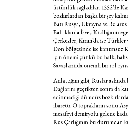
üstünlük sağladılar. 1552’de Kaza
bozkırlardan başka bir şey kalm
Batı Rusya, Ukrayna ve Belarus 
Baltıklarda İsveç Krallığının eg
Çerkezler, Kırım’da ise Türkler
Don bölgesinde ise kanunsuz Ko
için önemi çünkü bu halk, bahse
Savaşlarında önemli bir rol oyna
Anlattığım gibi, Ruslar aslında b
Dağlarını geçtikten sonra da kar
edinmediği dümdüz bozkırlarda
ibaretti. O toprakların sonu As
mesafeyi demiryolu gelene kadar
Rus Çarlığının bu durumdan kur