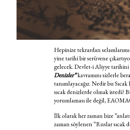
Hepinize tekrardan selamlarımı
yine tarihi bir serüvene çıkartı
gelecek.
Devlet-i Aliyye tarihi
Denizler”
kavramını sizlerle ber
tanımlayacağız. Nedir bu Sıcak
sıcak denizlerde olmak istedi? Bu
yorumlaması ile değil, EAOMAG
İlk olarak her zaman bize ”anla
zaman söylenen ”Ruslar sıcak den