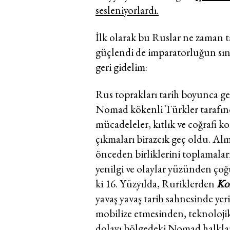
sesleniyorlardı.
İlk olarak bu Ruslar ne zaman t
güçlendi de imparatorluğun sını
geri gidelim:
Rus toprakları tarih boyunca ge
Nomad kökenli Türkler tarafından
mücadeleler, kıtlık ve coğrafi 
çıkmaları birazcık geç oldu. Al
önceden birliklerini toplamaları
yenilgi ve olaylar yüzünden çoğu
ki 16. Yüzyılda, Ruriklerden
Ko
yavaş yavaş tarih sahnesinde yer
mobilize etmesinden, teknolojik
dolayı bölgedeki Nomad halklara,