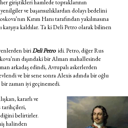
 her giriştikleri hamlede topraklarının
nilgiler ve başarısızlıklardan dolayı bedelini
a Moskova’nın Kırım Hanı tarafından yakılmasına
ı karşıya kaldılar. Ta ki Deli Petro olarak bilinen
renlerden biri
Deli Petro
idi. Petro, diğer Rus
skova’nın dışındaki bir Alman mahallesinde
an arkadaş edindi, Avrupalı askerlerden
evlendi ve bir sene sonra Alexis adında bir oğlu
ç bir zaman iyi geçinemedi.
lışkan, kararlı ve
tarihçileri,
iğini belirtirler.
miş halinden