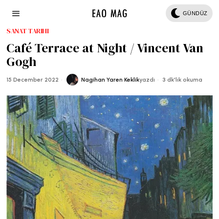
GÜNDÜZ
SANAT TARIHI
Café Terrace at Night / Vincent Van
Gogh
15 December 2022
Nagihan Yaren Keklik
yazdı
3 dk'lık okuma