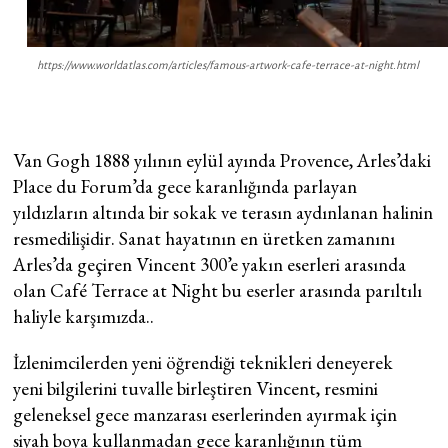
https://www.worldatlas.com/articles/famous-artwork-cafe-terrace-at-night.html
Van Gogh 1888 yılının eylül ayında Provence, Arles’daki
Place du Forum’da gece karanlığında parlayan
yıldızların altında bir sokak ve terasın aydınlanan halinin
resmedilişidir. Sanat hayatının en üretken zamanını
Arles’da geçiren Vincent 300’e yakın eserleri arasında
olan Café Terrace at Night bu eserler arasında parıltılı
haliyle karşımızda..
İzlenimcilerden yeni öğrendiği teknikleri deneyerek
yeni bilgilerini tuvalle birleştiren Vincent, resmini
geleneksel gece manzarası eserlerinden ayırmak için
siyah boya kullanmadan gece karanlığının tüm