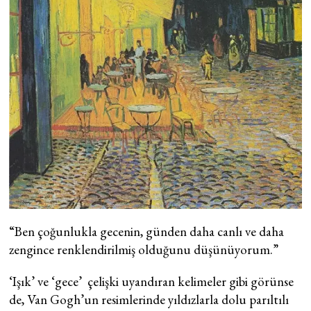
“Ben çoğunlukla gecenin, günden daha canlı ve daha
zengince renklendirilmiş olduğunu düşünüyorum.”
‘Işık’ ve ‘gece’ çelişki uyandıran kelimeler gibi görünse
de, Van Gogh’un resimlerinde yıldızlarla dolu parıltılı