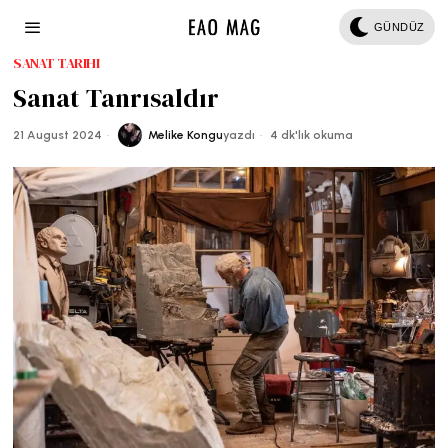
GÜNDÜZ
SANAT TARIHI
Sanat Tanrısaldır
21 August 2024
Melike Kongu
yazdı
4 dk'lık okuma