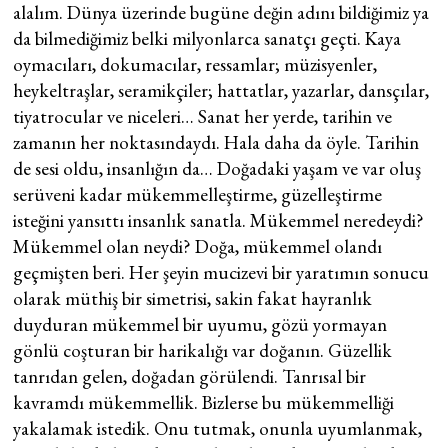
alalım. Dünya üzerinde bugüne değin adını bildiğimiz ya
da bilmediğimiz belki milyonlarca sanatçı geçti. Kaya
oymacıları, dokumacılar, ressamlar; müzisyenler,
heykeltraşlar, seramikçiler; hattatlar, yazarlar, dansçılar,
tiyatrocular ve niceleri… Sanat her yerde, tarihin ve
zamanın her noktasındaydı. Hala daha da öyle. Tarihin
de sesi oldu, insanlığın da… Doğadaki yaşam ve var oluş
serüveni kadar mükemmelleştirme, güzelleştirme
isteğini yansıttı insanlık sanatla. Mükemmel neredeydi?
Mükemmel olan neydi? Doğa, mükemmel olandı
geçmişten beri. Her şeyin mucizevi bir yaratımın sonucu
olarak müthiş bir simetrisi, sakin fakat hayranlık
duyduran mükemmel bir uyumu, gözü yormayan
gönlü coşturan bir harikalığı var doğanın. Güzellik
tanrıdan gelen, doğadan görülendi. Tanrısal bir
kavramdı mükemmellik. Bizlerse bu mükemmelliği
yakalamak istedik. Onu tutmak, onunla uyumlanmak,