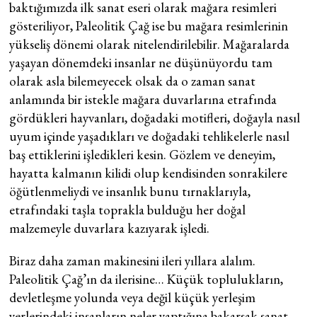
baktığımızda ilk sanat eseri olarak mağara resimleri
gösteriliyor, Paleolitik Çağ ise bu mağara resimlerinin
yükseliş dönemi olarak nitelendirilebilir. Mağaralarda
yaşayan dönemdeki insanlar ne düşünüyordu tam
olarak asla bilemeyecek olsak da o zaman sanat
anlamında bir istekle mağara duvarlarına etrafında
gördükleri hayvanları, doğadaki motifleri, doğayla nasıl
uyum içinde yaşadıkları ve doğadaki tehlikelerle nasıl
baş ettiklerini işledikleri kesin. Gözlem ve deneyim,
hayatta kalmanın kilidi olup kendisinden sonrakilere
öğütlenmeliydi ve insanlık bunu tırnaklarıyla,
etrafındaki taşla toprakla bulduğu her doğal
malzemeyle duvarlara kazıyarak işledi.
Biraz daha zaman makinesini ileri yıllara alalım.
Paleolitik Çağ’ın da ilerisine… Küçük toplulukların,
devletleşme yolunda veya değil küçük yerleşim
yerlerindeki insanların neler yaptığına bakarsak sanat