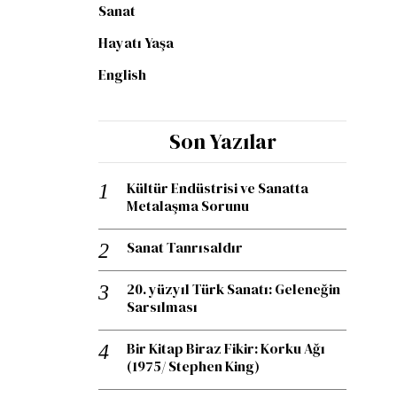
Sanat
Hayatı Yaşa
English
Son Yazılar
Kültür Endüstrisi ve Sanatta
Metalaşma Sorunu
Sanat Tanrısaldır
20. yüzyıl Türk Sanatı: Geleneğin
Sarsılması
Bir Kitap Biraz Fikir: Korku Ağı
(1975/ Stephen King)