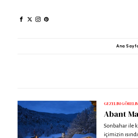
Ana Sayf
GEZELIM GÖRELI
Abant Mas
Sonbahar ile k
içimizin ısınd