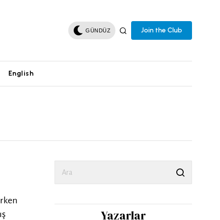
Join the Club
GÜNDÜZ
English
ürken
Yazarlar
ış