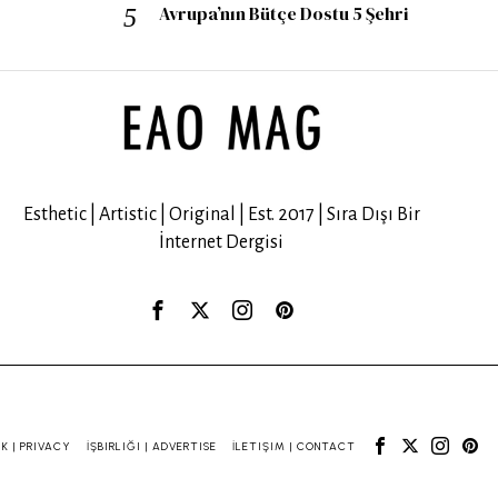
Avrupa’nın Bütçe Dostu 5 Şehri
Esthetic | Artistic | Original | Est. 2017 | Sıra Dışı Bir
İnternet Dergisi
IK | PRIVACY
İŞBIRLIĞI | ADVERTISE
İLETIŞIM | CONTACT