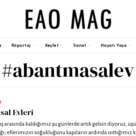
a
Röportaj
Keşfet
Sanat
Hayatı Yaşa
#abantmasalev
M
al Evleri
ış arasında kaldığımız şu günlerde artık gelsin diyoruz, üş
ığı; ellerimizin soğukluğunu kapıların ardında ısıttığımız k