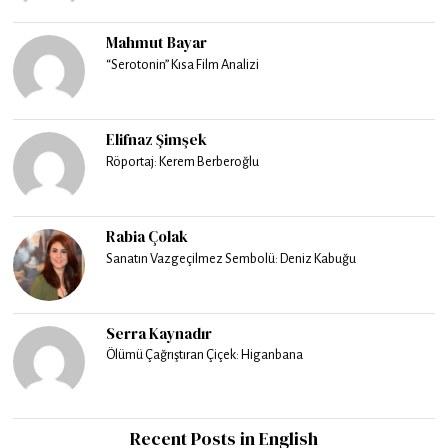
Mahmut Bayar
“Serotonin” Kısa Film Analizi
Elifnaz Şimşek
Röportaj: Kerem Berberoğlu
Rabia Çolak
Sanatın Vazgeçilmez Sembolü: Deniz Kabuğu
Serra Kaynadır
Ölümü Çağrıştıran Çiçek: Higanbana
Recent Posts in English