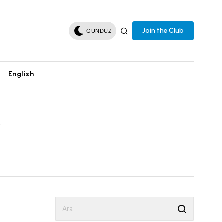
Join the Club
GÜNDÜZ
English
a