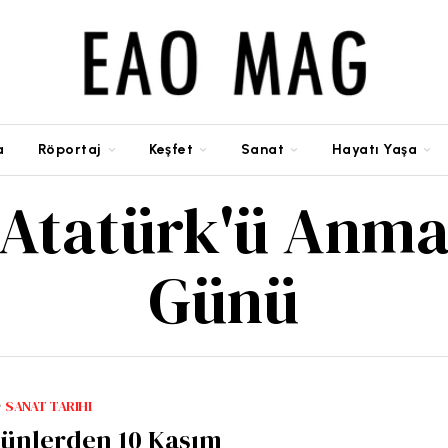
a
Röportaj
Keşfet
Sanat
Hayatı Yaşa
Atatürk'ü Anm
Günü
·
SANAT TARIHI
Günlerden 10 Kasım