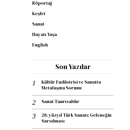
Röportaj
Keşfet
Sanat
Hayatı Yaşa
English
Son Yazılar
Kültür Endüstrisi ve Sanatta
Metalaşma Sorunu
Sanat Tanrısaldır
20. yüzyıl Türk Sanatı: Geleneğin
Sarsılması