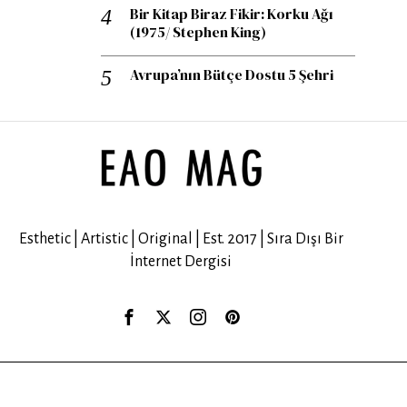
Bir Kitap Biraz Fikir: Korku Ağı
(1975/ Stephen King)
Avrupa’nın Bütçe Dostu 5 Şehri
Esthetic | Artistic | Original | Est. 2017 | Sıra Dışı Bir
İnternet Dergisi