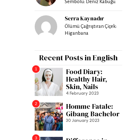
Sembolü: Deniz Kabuğu
Serra Kaynadır
Ölümü Çağrıştıran Çiçek:
Higanbana
Recent Posts in English
1
Food Diary:
Healthy Hair,
Skin, Nails
4 February 2023
2
Homme Fatale:
Gibang Bachelor
30 January 2023
3