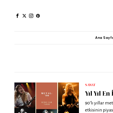
Ana Sayf
SANAT
Yıl Yıl En
90’lı yıllar me
etkisinin piya