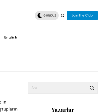
Join the Club
GÜNDÜZ
English
e’ın
Yazarlar
 grupların