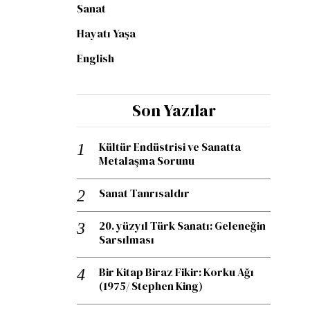
Sanat
Hayatı Yaşa
English
Son Yazılar
Kültür Endüstrisi ve Sanatta
Metalaşma Sorunu
Sanat Tanrısaldır
20. yüzyıl Türk Sanatı: Geleneğin
Sarsılması
Bir Kitap Biraz Fikir: Korku Ağı
(1975/ Stephen King)