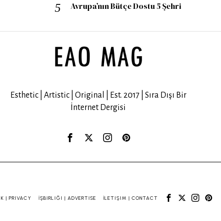
Avrupa’nın Bütçe Dostu 5 Şehri
Esthetic | Artistic | Original | Est. 2017 | Sıra Dışı Bir
İnternet Dergisi
IK | PRIVACY
İŞBIRLIĞI | ADVERTISE
İLETIŞIM | CONTACT