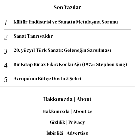
Son Yazılar
Kültür Endüstrisi ve Sanatta Metalaşma Sorunu
Sanat Tanrısaldır
20. yüzyıl Türk Sanatı: Geleneğin Sarsılması
Bir Kitap Biraz Fikir: Korku Ağı (1975/ Stephen King)
Avrupa’nın Bütçe Dostu 5 Şehri
Hakkımızda | About
Hakkımızda | About Us
Gizlilik | Privacy
İşbirliği | Advertise