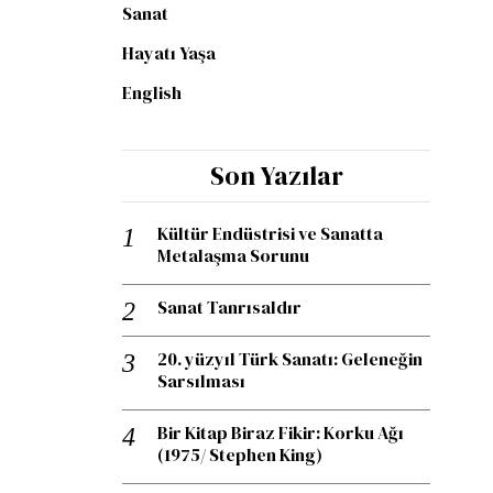
Sanat
Hayatı Yaşa
English
Son Yazılar
Kültür Endüstrisi ve Sanatta
Metalaşma Sorunu
Sanat Tanrısaldır
20. yüzyıl Türk Sanatı: Geleneğin
Sarsılması
Bir Kitap Biraz Fikir: Korku Ağı
(1975/ Stephen King)