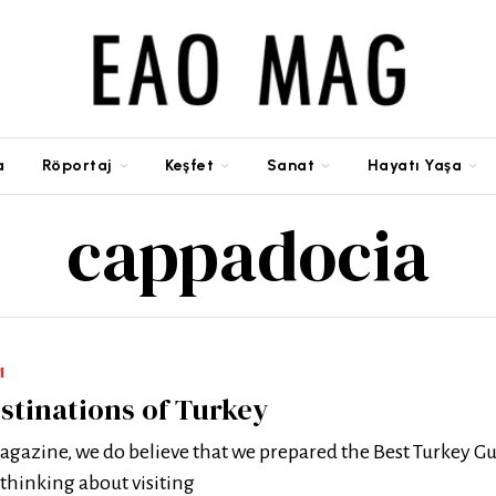
a
Röportaj
Keşfet
Sanat
Hayatı Yaşa
cappadocia
M
stinations of Turkey
agazine, we do believe that we prepared the Best Turkey Gu
 thinking about visiting