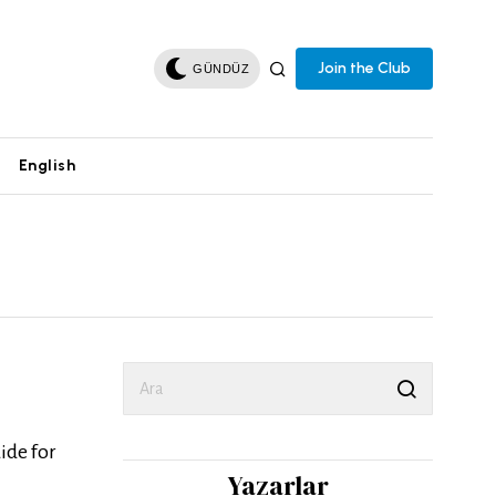
Join the Club
GÜNDÜZ
English
ide for
Yazarlar