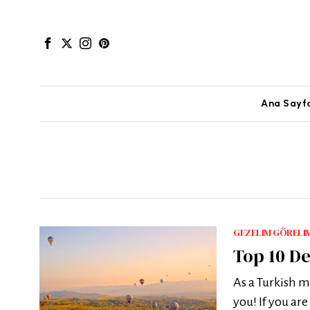
Ana Sayf
GEZELIM GÖRELI
Top 10 De
As a Turkish m
you! If you are