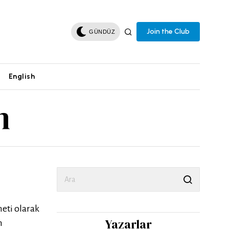
Join the Club
GÜNDÜZ
English
m
eti olarak
Yazarlar
n