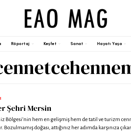
a
Röportaj
Keşfet
Sanat
Hayatı Yaşa
cennetcehenne
M
er Şehri Mersin
z Bölgesi’nin hem en gelişmiş hem de tatil ve turizm cenn
dir. Bozulmamış doğası, attığınız her adımda karşınıza çıka