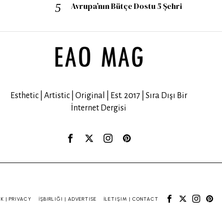
Avrupa’nın Bütçe Dostu 5 Şehri
Esthetic | Artistic | Original | Est. 2017 | Sıra Dışı Bir
İnternet Dergisi
IK | PRIVACY
İŞBIRLIĞI | ADVERTISE
İLETIŞIM | CONTACT