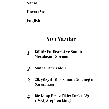
Sanat
Hayatı Yaşa
English
Son Yazılar
Kültür Endüstrisi ve Sanatta
Metalaşma Sorunu
Sanat Tanrısaldır
20. yüzyıl Türk Sanatı: Geleneğin
Sarsılması
Bir Kitap Biraz Fikir: Korku Ağı
(1975/ Stephen King)