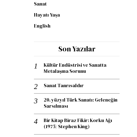
Sanat
Hayatı Yaşa
English
Son Yazılar
Kültür Endüstrisi ve Sanatta
Metalaşma Sorunu
Sanat Tanrısaldır
20. yüzyıl Türk Sanatı: Geleneğin
Sarsılması
Bir Kitap Biraz Fikir: Korku Ağı
(1975/ Stephen King)