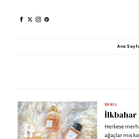
Ana Sayf
MODA
İlkbahar 
Herkese merha
ağaçlar mis ko