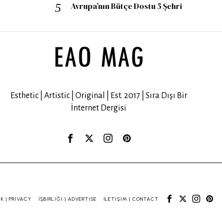
Avrupa’nın Bütçe Dostu 5 Şehri
Esthetic | Artistic | Original | Est. 2017 | Sıra Dışı Bir
İnternet Dergisi
IK | PRIVACY
İŞBIRLIĞI | ADVERTISE
İLETIŞIM | CONTACT