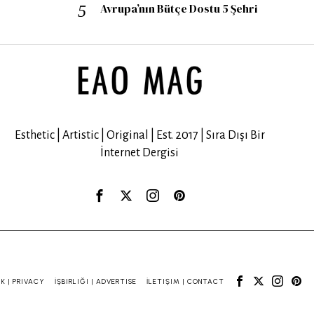
Avrupa’nın Bütçe Dostu 5 Şehri
Esthetic | Artistic | Original | Est. 2017 | Sıra Dışı Bir
İnternet Dergisi
IK | PRIVACY
İŞBIRLIĞI | ADVERTISE
İLETIŞIM | CONTACT