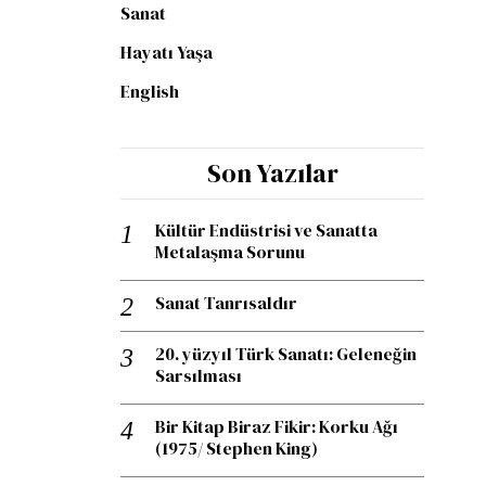
Sanat
Hayatı Yaşa
English
Son Yazılar
Kültür Endüstrisi ve Sanatta
Metalaşma Sorunu
Sanat Tanrısaldır
20. yüzyıl Türk Sanatı: Geleneğin
Sarsılması
Bir Kitap Biraz Fikir: Korku Ağı
(1975/ Stephen King)