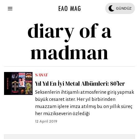
GÜNDÜZ
diary of a
madman
SANAT
Yıl Yıl En İyi Metal Albümleri: 80’ler
Seksenlerin ihtişamlı atmosferine giriş yapmak
büyük cesaret ister. Her yıl birbirinden
muazzam işlere imza atılmış bu on yıllık süreç
her müzikseverin özlediği
12 April 2019