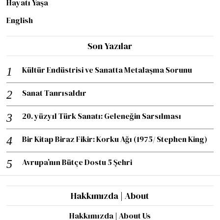
Hayatı Yaşa
English
Son Yazılar
Kültür Endüstrisi ve Sanatta Metalaşma Sorunu
Sanat Tanrısaldır
20. yüzyıl Türk Sanatı: Geleneğin Sarsılması
Bir Kitap Biraz Fikir: Korku Ağı (1975/ Stephen King)
Avrupa’nın Bütçe Dostu 5 Şehri
Hakkımızda | About
Hakkımızda | About Us