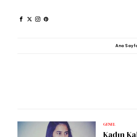
Ana Sayf
GENEL
Kadın Ka