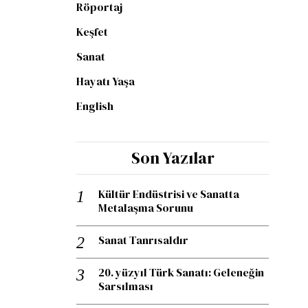
Röportaj
Keşfet
Sanat
Hayatı Yaşa
English
Son Yazılar
Kültür Endüstrisi ve Sanatta
Metalaşma Sorunu
Sanat Tanrısaldır
20. yüzyıl Türk Sanatı: Geleneğin
Sarsılması