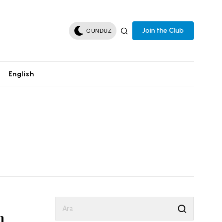
Join the Club
GÜNDÜZ
English
s
n