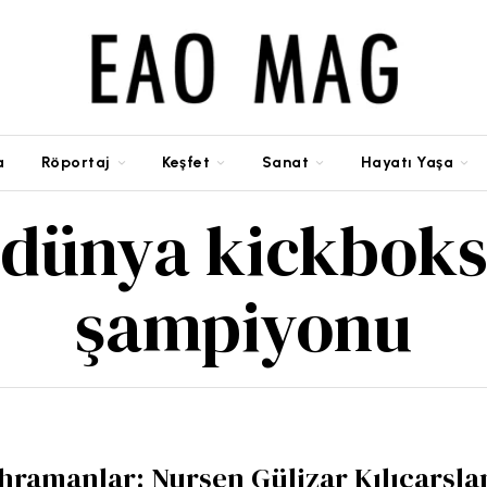
a
Röportaj
Keşfet
Sanat
Hayatı Yaşa
dünya kickbok
şampiyonu
hramanlar: Nursen Gülizar Kılıçarsla