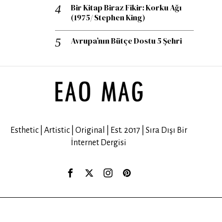
Bir Kitap Biraz Fikir: Korku Ağı
(1975/ Stephen King)
Avrupa’nın Bütçe Dostu 5 Şehri
Esthetic | Artistic | Original | Est. 2017 | Sıra Dışı Bir
İnternet Dergisi