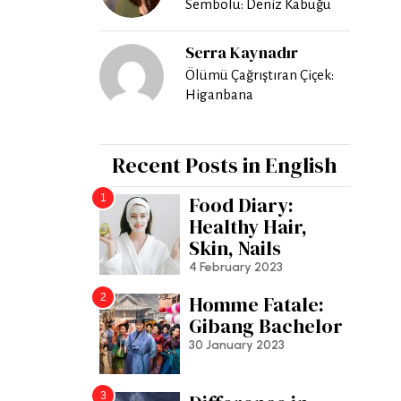
Sembolü: Deniz Kabuğu
Serra Kaynadır
Ölümü Çağrıştıran Çiçek:
Higanbana
Recent Posts in English
1
Food Diary:
Healthy Hair,
Skin, Nails
4 February 2023
2
Homme Fatale:
Gibang Bachelor
30 January 2023
3