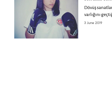
Dövüş sanatla
varlığını geçt
3 June 2019