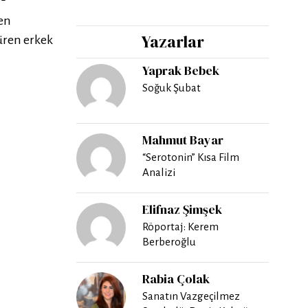
en
Yazarlar
düren erkek
Yaprak Bebek
Soğuk Şubat
Mahmut Bayar
“Serotonin” Kısa Film
Analizi
Elifnaz Şimşek
Röportaj: Kerem
Berberoğlu
Rabia Çolak
Sanatın Vazgeçilmez