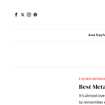
Ana Sayf
EAO MAG IN ENGL
Best Met
It’s almost ov
to remember e