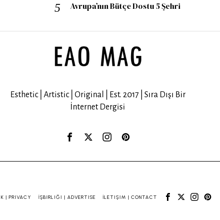
Avrupa’nın Bütçe Dostu 5 Şehri
Esthetic | Artistic | Original | Est. 2017 | Sıra Dışı Bir
İnternet Dergisi
IK | PRIVACY
İŞBIRLIĞI | ADVERTISE
İLETIŞIM | CONTACT