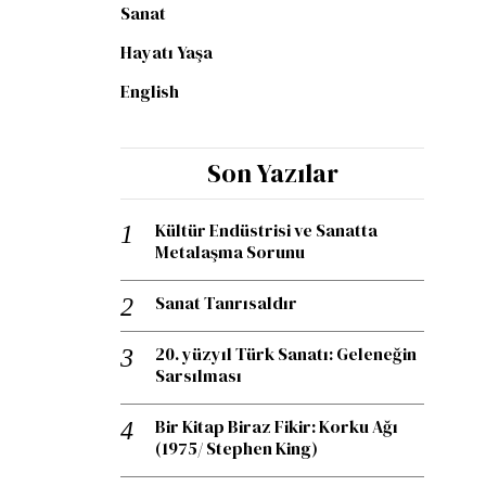
Sanat
Hayatı Yaşa
English
Son Yazılar
Kültür Endüstrisi ve Sanatta
Metalaşma Sorunu
Sanat Tanrısaldır
20. yüzyıl Türk Sanatı: Geleneğin
Sarsılması
Bir Kitap Biraz Fikir: Korku Ağı
(1975/ Stephen King)