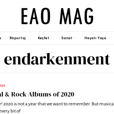
a
Röportaj
Keşfet
Sanat
Hayatı Yaşa
endarkenment
ISH
al & Rock Albums of 2020
er! 2020 is not a year that we want to remember. But musical
very bit of