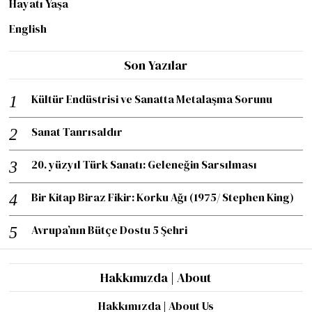
Hayatı Yaşa
English
Son Yazılar
Kültür Endüstrisi ve Sanatta Metalaşma Sorunu
Sanat Tanrısaldır
20. yüzyıl Türk Sanatı: Geleneğin Sarsılması
Bir Kitap Biraz Fikir: Korku Ağı (1975/ Stephen King)
Avrupa’nın Bütçe Dostu 5 Şehri
Hakkımızda | About
Hakkımızda | About Us