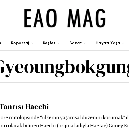
a
Röportaj
Keşfet
Sanat
Hayatı Yaşa
Gyeoungbokgun
Tanrısı Haechi
Kore mitolojisinde “ülkenin yaşamsal düzenini korumak” i
nrı olarak bilinen Haechi (orijinal adıyla HaeTae) Güney K