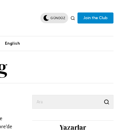
Join the Club
GÜNDÜZ
English
g
le
Yazarlar
ore’de