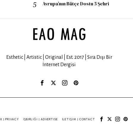
Avrupa’nın Bütçe Dostu 5 Şehri
Esthetic | Artistic | Original | Est. 2017 | Sıra Dışı Bir
İnternet Dergisi
IK | PRIVACY
İŞBIRLIĞI | ADVERTISE
İLETIŞIM | CONTACT