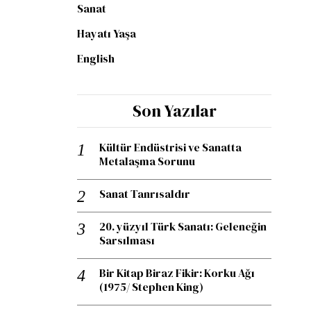
Sanat
Hayatı Yaşa
English
Son Yazılar
Kültür Endüstrisi ve Sanatta
Metalaşma Sorunu
Sanat Tanrısaldır
20. yüzyıl Türk Sanatı: Geleneğin
Sarsılması
Bir Kitap Biraz Fikir: Korku Ağı
(1975/ Stephen King)