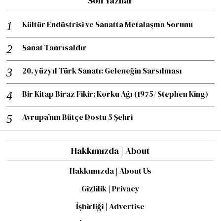
Son Yazılar
Kültür Endüstrisi ve Sanatta Metalaşma Sorunu
Sanat Tanrısaldır
20. yüzyıl Türk Sanatı: Geleneğin Sarsılması
Bir Kitap Biraz Fikir: Korku Ağı (1975/ Stephen King)
Avrupa’nın Bütçe Dostu 5 Şehri
Hakkımızda | About
Hakkımızda | About Us
Gizlilik | Privacy
İşbirliği | Advertise