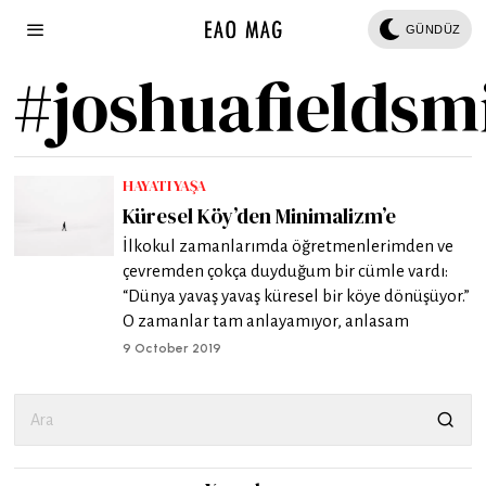
GÜNDÜZ
#joshuafieldsm
HAYATI YAŞA
Küresel Köy’den Minimalizm’e
İlkokul zamanlarımda öğretmenlerimden ve
çevremden çokça duyduğum bir cümle vardı:
“Dünya yavaş yavaş küresel bir köye dönüşüyor.”
O zamanlar tam anlayamıyor, anlasam
9 October 2019