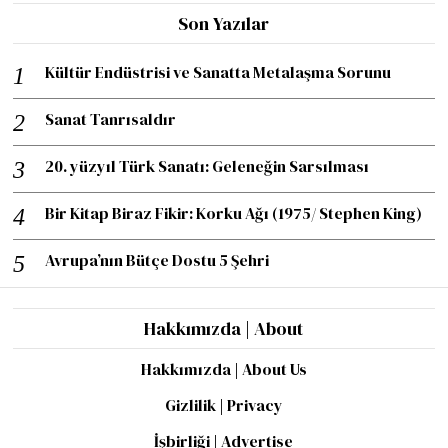
Son Yazılar
Kültür Endüstrisi ve Sanatta Metalaşma Sorunu
Sanat Tanrısaldır
20. yüzyıl Türk Sanatı: Geleneğin Sarsılması
Bir Kitap Biraz Fikir: Korku Ağı (1975/ Stephen King)
Avrupa’nın Bütçe Dostu 5 Şehri
Hakkımızda | About
Hakkımızda | About Us
Gizlilik | Privacy
İşbirliği | Advertise