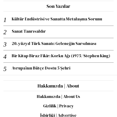
Son Yazılar
Kültür Endüstrisi ve Sanatta Metalaşma Sorunu
Sanat Tanrısaldır
20. yüzyıl Türk Sanatı: Geleneğin Sarsılması
Bir Kitap Biraz Fikir: Korku Ağı (1975/ Stephen King)
Avrupa’nın Bütçe Dostu 5 Şehri
Hakkımızda | About
Hakkımızda | About Us
Gizlilik | Privacy
İşbirliği | Advertise