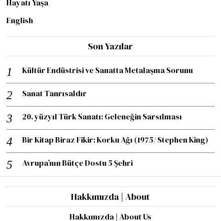
Hayatı Yaşa
English
Son Yazılar
Kültür Endüstrisi ve Sanatta Metalaşma Sorunu
Sanat Tanrısaldır
20. yüzyıl Türk Sanatı: Geleneğin Sarsılması
Bir Kitap Biraz Fikir: Korku Ağı (1975/ Stephen King)
Avrupa’nın Bütçe Dostu 5 Şehri
Hakkımızda | About
Hakkımızda | About Us