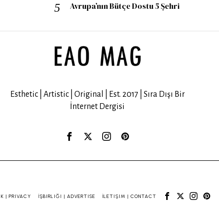
Avrupa’nın Bütçe Dostu 5 Şehri
Esthetic | Artistic | Original | Est. 2017 | Sıra Dışı Bir
İnternet Dergisi
IK | PRIVACY
İŞBIRLIĞI | ADVERTISE
İLETIŞIM | CONTACT