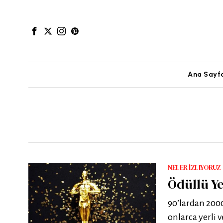
Ana Sayf
NELER İZLIYORUZ
Ödüllü Ye
90’lardan 2000’
onlarca yerli 