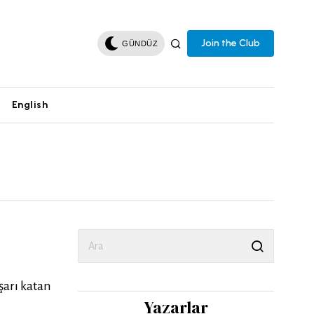
Join the Club
GÜNDÜZ
English
aşarı katan
Yazarlar