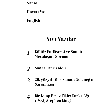
Sanat
Hayatı Yaşa
English
Son Yazılar
Kültür Endüstrisi ve Sanatta
Metalaşma Sorunu
Sanat Tanrısaldır
20. yüzyıl Türk Sanatı: Geleneğin
Sarsılması
Bir Kitap Biraz Fikir: Korku Ağı
(1975/ Stephen King)