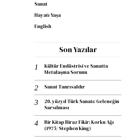
Sanat
Hayatı Yaşa
English
Son Yazılar
Kültür Endüstrisi ve Sanatta
Metalaşma Sorunu
Sanat Tanrısaldır
20. yüzyıl Türk Sanatı: Geleneğin
Sarsılması
Bir Kitap Biraz Fikir: Korku Ağı
(1975/ Stephen King)