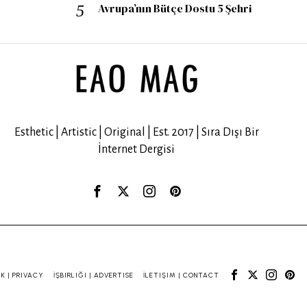
Avrupa’nın Bütçe Dostu 5 Şehri
Esthetic | Artistic | Original | Est. 2017 | Sıra Dışı Bir
İnternet Dergisi
IK | PRIVACY
İŞBIRLIĞI | ADVERTISE
İLETIŞIM | CONTACT