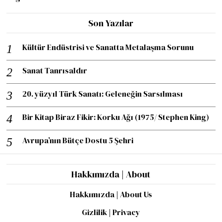
Son Yazılar
Kültür Endüstrisi ve Sanatta Metalaşma Sorunu
Sanat Tanrısaldır
20. yüzyıl Türk Sanatı: Geleneğin Sarsılması
Bir Kitap Biraz Fikir: Korku Ağı (1975/ Stephen King)
Avrupa’nın Bütçe Dostu 5 Şehri
Hakkımızda | About
Hakkımızda | About Us
Gizlilik | Privacy