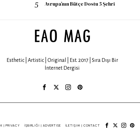
Avrupa’nın Bütçe Dostu 5 Şehri
Esthetic | Artistic | Original | Est. 2017 | Sıra Dışı Bir
İnternet Dergisi
IK | PRIVACY
İŞBIRLIĞI | ADVERTISE
İLETIŞIM | CONTACT