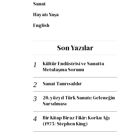
Sanat
Hayatı Yaşa
English
Son Yazılar
Kültür Endüstrisi ve Sanatta
Metalaşma Sorunu
Sanat Tanrısaldır
20. yüzyıl Türk Sanatı: Geleneğin
Sarsılması
Bir Kitap Biraz Fikir: Korku Ağı
(1975/ Stephen King)