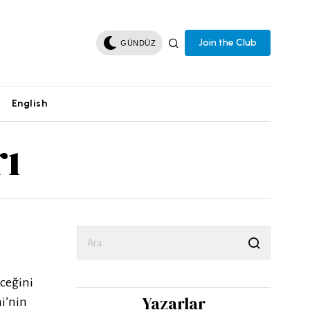
Join the Club
GÜNDÜZ
English
rı
ceğini
Yazarlar
i’nin