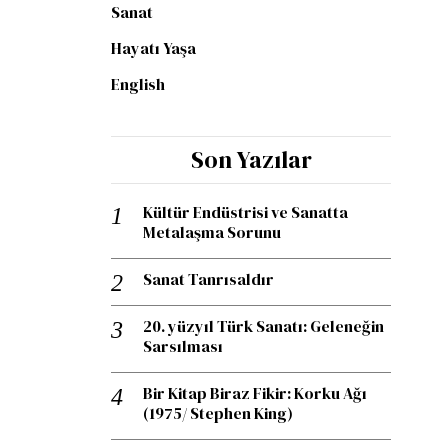
Sanat
Hayatı Yaşa
English
Son Yazılar
Kültür Endüstrisi ve Sanatta
Metalaşma Sorunu
Sanat Tanrısaldır
20. yüzyıl Türk Sanatı: Geleneğin
Sarsılması
Bir Kitap Biraz Fikir: Korku Ağı
(1975/ Stephen King)