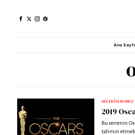
Ana Sayf
o
NELER İZLIYORUZ
2019 Osc
Bu senenin Os
tahmin etmek 