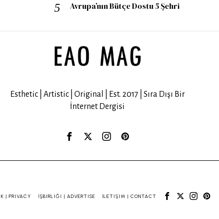
Avrupa’nın Bütçe Dostu 5 Şehri
Esthetic | Artistic | Original | Est. 2017 | Sıra Dışı Bir
İnternet Dergisi
IK | PRIVACY
İŞBIRLIĞI | ADVERTISE
İLETIŞIM | CONTACT