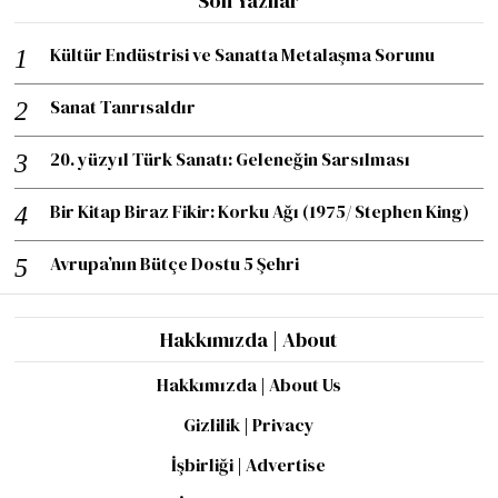
Son Yazılar
Kültür Endüstrisi ve Sanatta Metalaşma Sorunu
Sanat Tanrısaldır
20. yüzyıl Türk Sanatı: Geleneğin Sarsılması
Bir Kitap Biraz Fikir: Korku Ağı (1975/ Stephen King)
Avrupa’nın Bütçe Dostu 5 Şehri
Hakkımızda | About
Hakkımızda | About Us
Gizlilik | Privacy
İşbirliği | Advertise