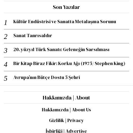
Son Yazılar
Kültür Endüstrisi ve Sanatta Metalaşma Sorunu
Sanat Tanrısaldır
20. yüzyıl Türk Sanatı: Geleneğin Sarsılması
Bir Kitap Biraz Fikir: Korku Ağı (1975/ Stephen King)
Avrupa’nın Bütçe Dostu 5 Şehri
Hakkımızda | About
Hakkımızda | About Us
Gizlilik | Privacy
İşbirliği | Advertise