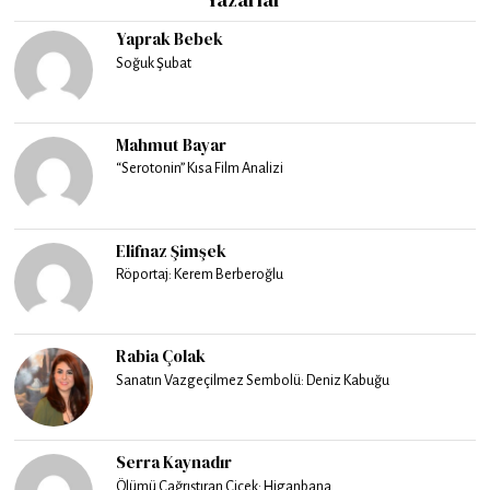
Yaprak Bebek
Soğuk Şubat
Mahmut Bayar
“Serotonin” Kısa Film Analizi
Elifnaz Şimşek
Röportaj: Kerem Berberoğlu
Rabia Çolak
Sanatın Vazgeçilmez Sembolü: Deniz Kabuğu
Serra Kaynadır
Ölümü Çağrıştıran Çiçek: Higanbana