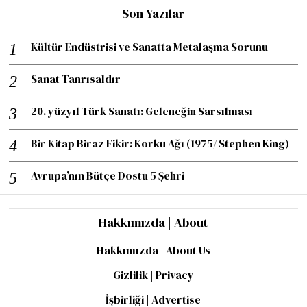
Son Yazılar
Kültür Endüstrisi ve Sanatta Metalaşma Sorunu
Sanat Tanrısaldır
20. yüzyıl Türk Sanatı: Geleneğin Sarsılması
Bir Kitap Biraz Fikir: Korku Ağı (1975/ Stephen King)
Avrupa’nın Bütçe Dostu 5 Şehri
Hakkımızda | About
Hakkımızda | About Us
Gizlilik | Privacy
İşbirliği | Advertise