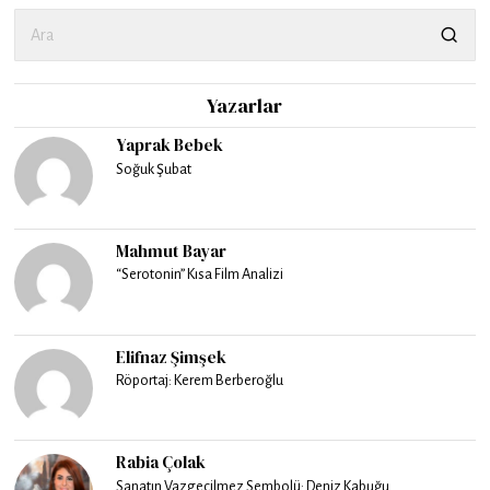
Yazarlar
Yaprak Bebek
Soğuk Şubat
Mahmut Bayar
“Serotonin” Kısa Film Analizi
Elifnaz Şimşek
Röportaj: Kerem Berberoğlu
Rabia Çolak
Sanatın Vazgeçilmez Sembolü: Deniz Kabuğu