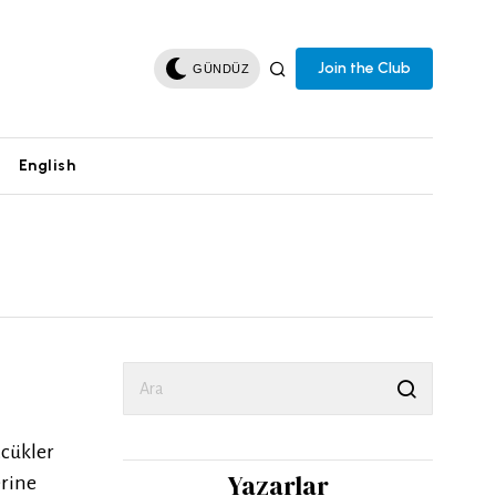
Join the Club
GÜNDÜZ
English
zcükler
Yazarlar
erine