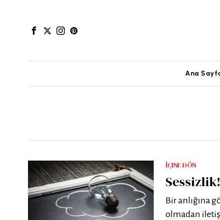
Ana Sayf
İÇINE DÖN
Sessizli
Bir anlığına g
olmadan ileti