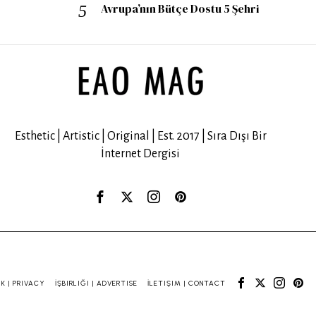
Avrupa’nın Bütçe Dostu 5 Şehri
Esthetic | Artistic | Original | Est. 2017 | Sıra Dışı Bir
İnternet Dergisi
IK | PRIVACY
İŞBIRLIĞI | ADVERTISE
İLETIŞIM | CONTACT