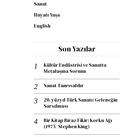
Sanat
Hayatı Yaşa
English
Son Yazılar
Kültür Endüstrisi ve Sanatta
Metalaşma Sorunu
Sanat Tanrısaldır
20. yüzyıl Türk Sanatı: Geleneğin
Sarsılması
Bir Kitap Biraz Fikir: Korku Ağı
(1975/ Stephen King)