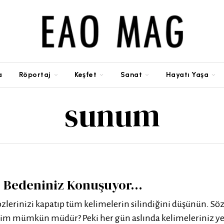
a
Röportaj
Keşfet
Sanat
Hayatı Yaşa
sunum
k! Bedeniniz Konuşuyor…
özlerinizi kapatıp tüm kelimelerin silindiğini düşünün. Sö
şim mümkün müdür? Peki her gün aslında kelimeleriniz y