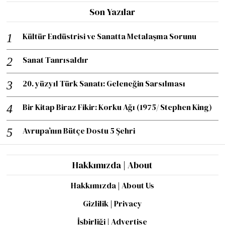
Son Yazılar
Kültür Endüstrisi ve Sanatta Metalaşma Sorunu
Sanat Tanrısaldır
20. yüzyıl Türk Sanatı: Geleneğin Sarsılması
Bir Kitap Biraz Fikir: Korku Ağı (1975/ Stephen King)
Avrupa’nın Bütçe Dostu 5 Şehri
Hakkımızda | About
Hakkımızda | About Us
Gizlilik | Privacy
İşbirliği | Advertise