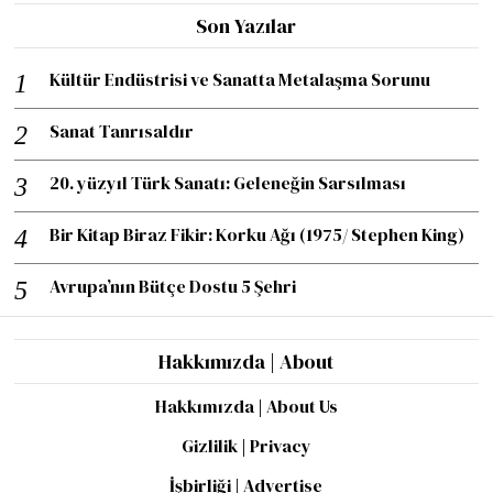
Son Yazılar
Kültür Endüstrisi ve Sanatta Metalaşma Sorunu
Sanat Tanrısaldır
20. yüzyıl Türk Sanatı: Geleneğin Sarsılması
Bir Kitap Biraz Fikir: Korku Ağı (1975/ Stephen King)
Avrupa’nın Bütçe Dostu 5 Şehri
Hakkımızda | About
Hakkımızda | About Us
Gizlilik | Privacy
İşbirliği | Advertise