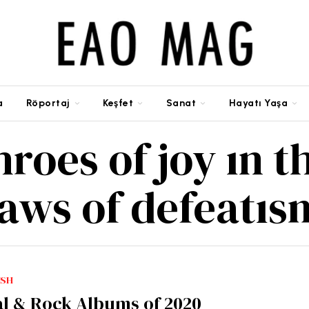
a
Röportaj
Keşfet
Sanat
Hayatı Yaşa
hroes of joy ın t
jaws of defeatıs
ISH
al & Rock Albums of 2020