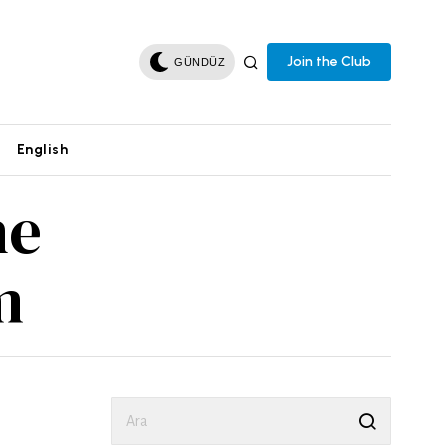
Join the Club
GÜNDÜZ
English
he
m