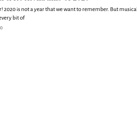
er! 2020 is not a year that we want to remember. But musical
very bit of
20