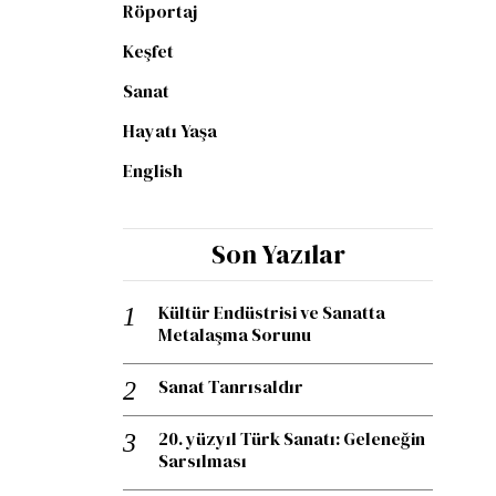
Röportaj
Keşfet
Sanat
Hayatı Yaşa
English
Son Yazılar
Kültür Endüstrisi ve Sanatta
Metalaşma Sorunu
Sanat Tanrısaldır
20. yüzyıl Türk Sanatı: Geleneğin
Sarsılması