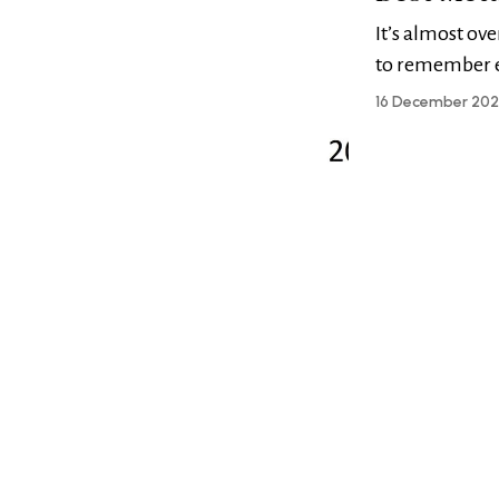
It’s almost ov
to remember e
16 December 20