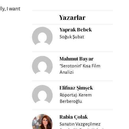
ly, I want
Yazarlar
Yaprak Bebek
Soğuk Şubat
Mahmut Bayar
“Serotonin” Kısa Film
Analizi
Elifnaz Şimşek
Röportaj: Kerem
Berberoğlu
Rabia Çolak
Sanatın Vazgeçilmez