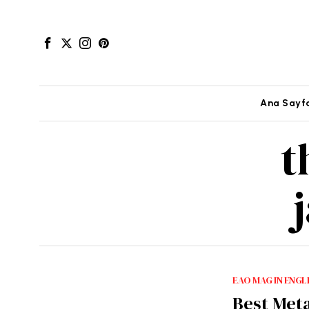
Ana Sayf
t
EAO MAG IN ENGL
Best Met