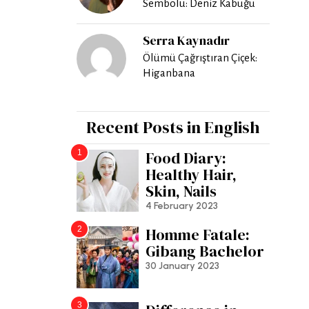
Sembolü: Deniz Kabuğu
Serra Kaynadır
Ölümü Çağrıştıran Çiçek:
Higanbana
Recent Posts in English
1
Food Diary:
Healthy Hair,
Skin, Nails
4 February 2023
2
Homme Fatale:
Gibang Bachelor
30 January 2023
3