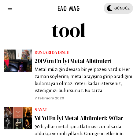
GÜNDÜZ
tool
BUNLARI DA DINLE
2019’un En İyi Metal Albümleri
Metal müziğin devasa bir yelpazesi vardır. Her
zaman söylerim; metal arayışına girip aradığını
bulamayan olmaz. Yeteri kadar isterseniz,
istediğinizi bulursunuz. Bu tarza
7 February 2020
SANAT
Yıl Yıl En İyi Metal Albümleri: 90’lar
90’lı yıllar metal için atlatması zor olsa da
oldukça verimli yıllardı. Grunge’ın etkisinin