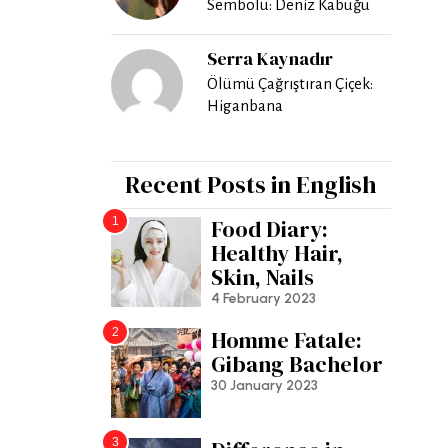
Sembolü: Deniz Kabuğu
Serra Kaynadır
Ölümü Çağrıştıran Çiçek:
Higanbana
Recent Posts in English
1
Food Diary:
Healthy Hair,
Skin, Nails
4 February 2023
2
Homme Fatale:
Gibang Bachelor
30 January 2023
3