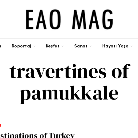
a
Röportaj
Keşfet
Sanat
Hayatı Yaşa
travertines of
pamukkale
M
stinations of Turkey