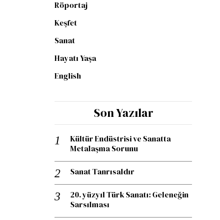
Röportaj
Keşfet
Sanat
Hayatı Yaşa
English
Son Yazılar
Kültür Endüstrisi ve Sanatta
Metalaşma Sorunu
Sanat Tanrısaldır
20. yüzyıl Türk Sanatı: Geleneğin
Sarsılması