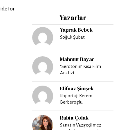
ide for
Yazarlar
Yaprak Bebek
Soğuk Şubat
Mahmut Bayar
“Serotonin” Kısa Film
Analizi
Elifnaz Şimşek
Röportaj: Kerem
Berberoğlu
Rabia Çolak
Sanatın Vazgeçilmez