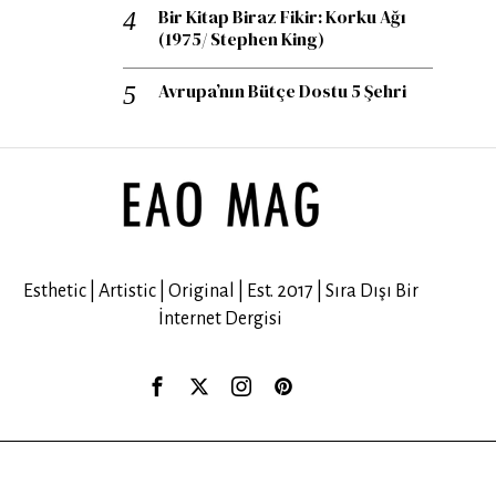
Bir Kitap Biraz Fikir: Korku Ağı
(1975/ Stephen King)
Avrupa’nın Bütçe Dostu 5 Şehri
Esthetic | Artistic | Original | Est. 2017 | Sıra Dışı Bir
İnternet Dergisi