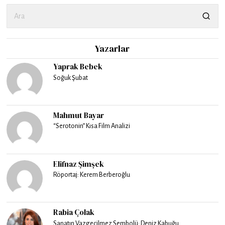
Yazarlar
Yaprak Bebek
Soğuk Şubat
Mahmut Bayar
“Serotonin” Kısa Film Analizi
Elifnaz Şimşek
Röportaj: Kerem Berberoğlu
Rabia Çolak
Sanatın Vazgeçilmez Sembolü: Deniz Kabuğu