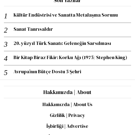
Son Yazılar
Kültür Endüstrisi ve Sanatta Metalaşma Sorunu
Sanat Tanrısaldır
20. yüzyıl Türk Sanatı: Geleneğin Sarsılması
Bir Kitap Biraz Fikir: Korku Ağı (1975/ Stephen King)
Avrupa’nın Bütçe Dostu 5 Şehri
Hakkımızda | About
Hakkımızda | About Us
Gizlilik | Privacy
İşbirliği | Advertise