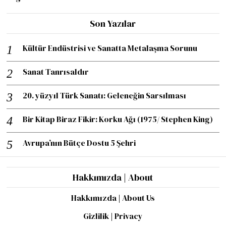
Son Yazılar
Kültür Endüstrisi ve Sanatta Metalaşma Sorunu
Sanat Tanrısaldır
20. yüzyıl Türk Sanatı: Geleneğin Sarsılması
Bir Kitap Biraz Fikir: Korku Ağı (1975/ Stephen King)
Avrupa’nın Bütçe Dostu 5 Şehri
Hakkımızda | About
Hakkımızda | About Us
Gizlilik | Privacy