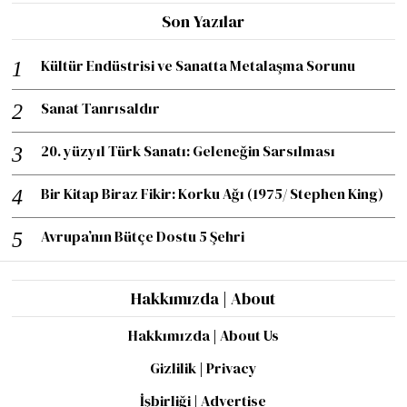
Son Yazılar
Kültür Endüstrisi ve Sanatta Metalaşma Sorunu
Sanat Tanrısaldır
20. yüzyıl Türk Sanatı: Geleneğin Sarsılması
Bir Kitap Biraz Fikir: Korku Ağı (1975/ Stephen King)
Avrupa’nın Bütçe Dostu 5 Şehri
Hakkımızda | About
Hakkımızda | About Us
Gizlilik | Privacy
İşbirliği | Advertise