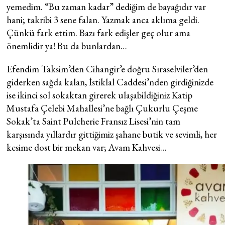
yemedim. “Bu zaman kadar” dediğim de bayağıdır var
hani; takribi 3 sene falan. Yazmak anca aklıma geldi.
Çünkü fark ettim. Bazı fark edişler geç olur ama
önemlidir ya! Bu da bunlardan…
Efendim Taksim’den Cihangir’e doğru Sıraselviler’den
giderken sağda kalan, İstiklal Caddesi’nden girdiğinizde
ise ikinci sol sokaktan girerek ulaşabildiğiniz Katip
Mustafa Çelebi Mahallesi’ne bağlı Çukurlu Çeşme
Sokak’ta Saint Pulcherie Fransız Lisesi’nin tam
karşısında yıllardır gittiğimiz şahane butik ve sevimli, her
kesime dost bir mekan var; Avam Kahvesi…