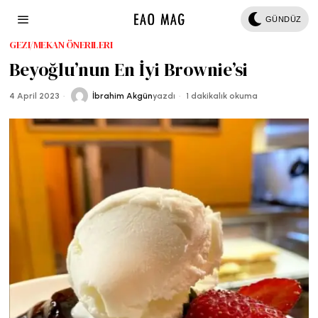
GÜNDÜZ
GEZI/MEKAN ÖNERILERI
Beyoğlu’nun En İyi Brownie’si
4 April 2023
İbrahim Akgün
yazdı
1 dakikalık okuma