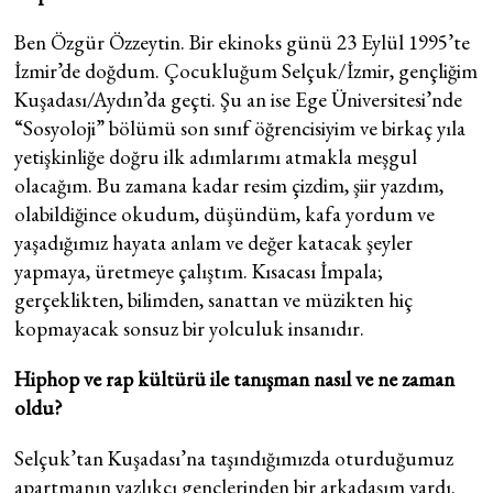
Ben Özgür Özzeytin. Bir ekinoks günü 23 Eylül 1995’te
İzmir’de doğdum. Çocukluğum Selçuk/İzmir, gençliğim
Kuşadası/Aydın’da geçti. Şu an ise Ege Üniversitesi’nde
“Sosyoloji” bölümü son sınıf öğrencisiyim ve birkaç yıla
yetişkinliğe doğru ilk adımlarımı atmakla meşgul
olacağım. Bu zamana kadar resim çizdim, şiir yazdım,
olabildiğince okudum, düşündüm, kafa yordum ve
yaşadığımız hayata anlam ve değer katacak şeyler
yapmaya, üretmeye çalıştım. Kısacası İmpala;
gerçeklikten, bilimden, sanattan ve müzikten hiç
kopmayacak sonsuz bir yolculuk insanıdır.
Hiphop ve rap kültürü ile tanışman nasıl ve ne zaman
oldu?
Selçuk’tan Kuşadası’na taşındığımızda oturduğumuz
apartmanın yazlıkçı gençlerinden bir arkadaşım vardı.