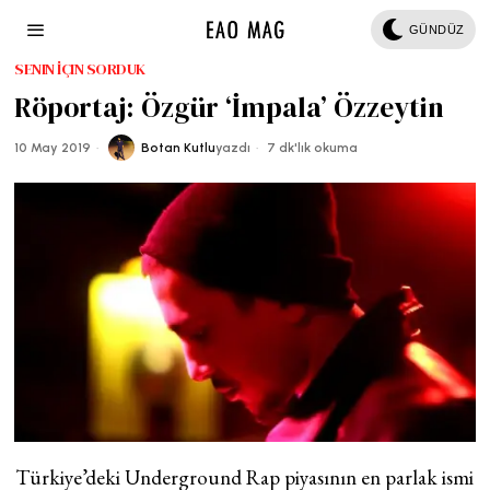
GÜNDÜZ
SENIN İÇIN SORDUK
Röportaj: Özgür ‘İmpala’ Özzeytin
10 May 2019
Botan Kutlu
yazdı
7 dk'lık okuma
Türkiye’deki Underground Rap piyasının en parlak ismi