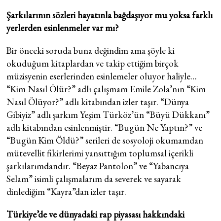
Şarkılarının sözleri hayatınla bağdaşıyor mu yoksa farklı
yerlerden esinlenmeler var mı?
Bir önceki soruda buna değindim ama şöyle ki
okuduğum kitaplardan ve takip ettiğim birçok
müzisyenin eserlerinden esinlemeler oluyor haliyle…
“Kim Nasıl Ölür?” adlı çalışmam Emile Zola’nın “Kim
Nasıl Ölüyor?” adlı kitabından izler taşır. “Dünya
Gibiyiz” adlı şarkım Yeşim Türköz’ün “Büyü Dükkanı”
adlı kitabından esinlenmiştir. “Bugün Ne Yaptın?” ve
“Bugün Kim Öldü?” serileri de sosyoloji okumamdan
mütevellit fikirlerimi yansıttığım toplumsal içerikli
şarkılarımdandır. “Beyaz Pantolon” ve “Yabancıya
Selam” isimli çalışmalarım da severek ve sayarak
dinlediğim “Kayra”dan izler taşır.
Türkiye’de ve dünyadaki rap piyasası hakkındaki