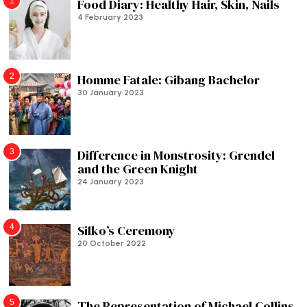
1
Food Diary: Healthy Hair, Skin, Nails
4 February 2023
2
Homme Fatale: Gibang Bachelor
30 January 2023
3
Difference in Monstrosity: Grendel
and the Green Knight
24 January 2023
4
Silko’s Ceremony
20 October 2022
5
The Representation of Michael Collins