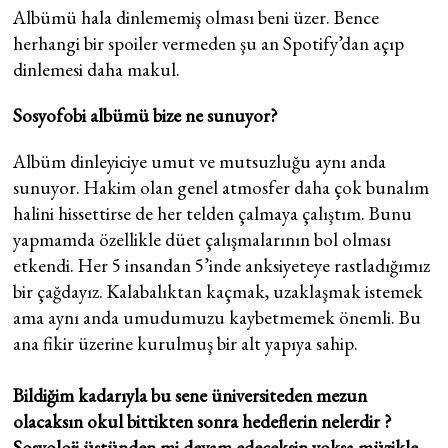
Albümü hala dinlememiş olması beni üzer. Bence
herhangi bir spoiler vermeden şu an Spotify’dan açıp
dinlemesi daha makul.
Sosyofobi albümü bize ne sunuyor?
Albüm dinleyiciye umut ve mutsuzluğu aynı anda
sunuyor. Hakim olan genel atmosfer daha çok bunalım
halini hissettirse de her telden çalmaya çalıştım. Bunu
yapmamda özellikle düet çalışmalarının bol olması
etkendi. Her 5 insandan 5’inde anksiyeteye rastladığımız
bir çağdayız. Kalabalıktan kaçmak, uzaklaşmak istemek
ama aynı anda umudumuzu kaybetmemek önemli. Bu
ana fikir üzerine kurulmuş bir alt yapıya sahip.
Bildiğim kadarıyla bu sene üniversiteden mezun
olacaksın okul bittikten sonra hedeflerin nelerdir ?
Sosyoloji üstünden mi devam edeceksin yoksa müzikle