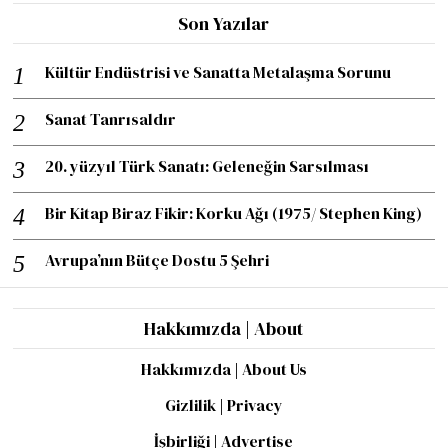
Son Yazılar
Kültür Endüstrisi ve Sanatta Metalaşma Sorunu
Sanat Tanrısaldır
20. yüzyıl Türk Sanatı: Geleneğin Sarsılması
Bir Kitap Biraz Fikir: Korku Ağı (1975/ Stephen King)
Avrupa’nın Bütçe Dostu 5 Şehri
Hakkımızda | About
Hakkımızda | About Us
Gizlilik | Privacy
İşbirliği | Advertise