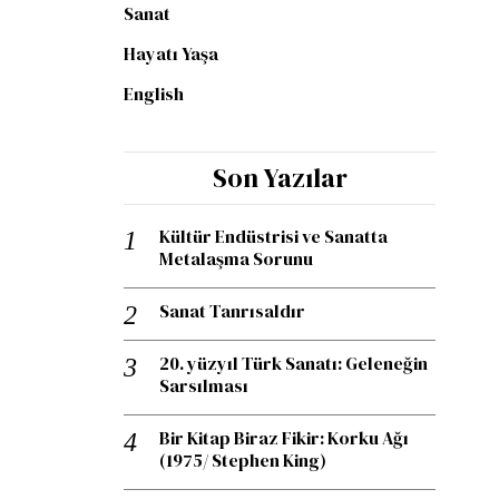
Sanat
Hayatı Yaşa
English
Son Yazılar
Kültür Endüstrisi ve Sanatta
Metalaşma Sorunu
Sanat Tanrısaldır
20. yüzyıl Türk Sanatı: Geleneğin
Sarsılması
Bir Kitap Biraz Fikir: Korku Ağı
(1975/ Stephen King)