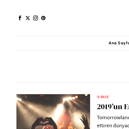
Ana Sayf
SANAT
2019’un En
Tomorrowland, 
ettiren dünyac