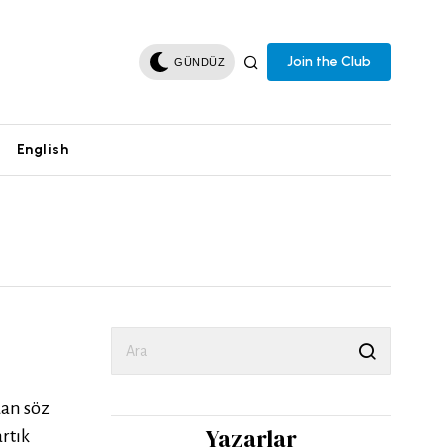
Join the Club
GÜNDÜZ
English
dan söz
Yazarlar
artık