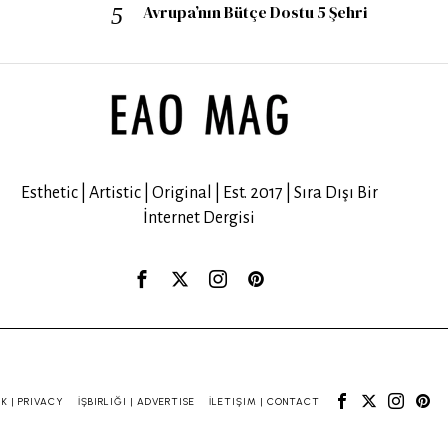
Avrupa’nın Bütçe Dostu 5 Şehri
Esthetic | Artistic | Original | Est. 2017 | Sıra Dışı Bir
İnternet Dergisi
IK | PRIVACY
İŞBIRLIĞI | ADVERTISE
İLETIŞIM | CONTACT