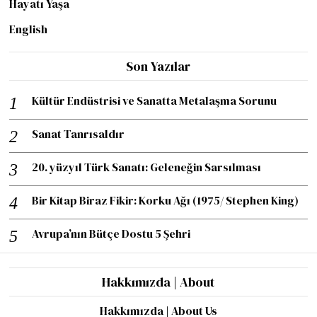
Hayatı Yaşa
English
Son Yazılar
Kültür Endüstrisi ve Sanatta Metalaşma Sorunu
Sanat Tanrısaldır
20. yüzyıl Türk Sanatı: Geleneğin Sarsılması
Bir Kitap Biraz Fikir: Korku Ağı (1975/ Stephen King)
Avrupa’nın Bütçe Dostu 5 Şehri
Hakkımızda | About
Hakkımızda | About Us