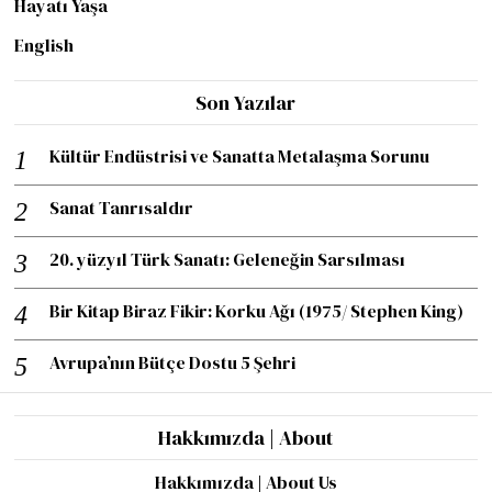
Hayatı Yaşa
English
Son Yazılar
Kültür Endüstrisi ve Sanatta Metalaşma Sorunu
Sanat Tanrısaldır
20. yüzyıl Türk Sanatı: Geleneğin Sarsılması
Bir Kitap Biraz Fikir: Korku Ağı (1975/ Stephen King)
Avrupa’nın Bütçe Dostu 5 Şehri
Hakkımızda | About
Hakkımızda | About Us