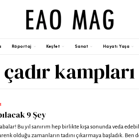
a
Röportaj
Keşfet
Sanat
Hayatı Yaşa
çadır kampları
M
pılacak 9 Şey
alar! Bu yıl sanırım hep birlikte kışa sonunda veda edebil
renk olduğu zamanların tadını çıkarmaya başladık. Ben d