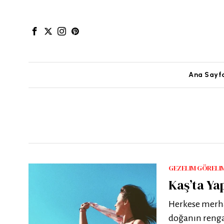
Ana Sayf
GEZELIM GÖRELI
Kaş’ta Ya
Herkese merhab
doğanın renga