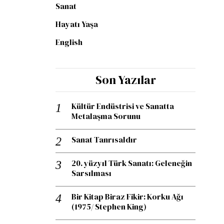
Sanat
Hayatı Yaşa
English
Son Yazılar
Kültür Endüstrisi ve Sanatta
Metalaşma Sorunu
Sanat Tanrısaldır
20. yüzyıl Türk Sanatı: Geleneğin
Sarsılması
Bir Kitap Biraz Fikir: Korku Ağı
(1975/ Stephen King)