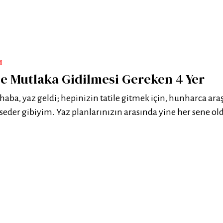
M
de Mutlaka Gidilmesi Gereken 4 Yer
aba, yaz geldi; hepinizin tatile gitmek için, hunharca ara
sseder gibiyim. Yaz planlarınızın arasında yine her sene ol