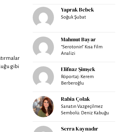
Yaprak Bebek
Soğuk Şubat
Mahmut Bayar
“Serotonin” Kısa Film
Analizi
ştırmalar
duğu gibi
Elifnaz Şimşek
Röportaj: Kerem
Berberoğlu
Rabia Çolak
Sanatın Vazgeçilmez
Sembolü: Deniz Kabuğu
Serra Kaynadır