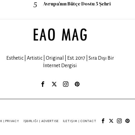
Avrupa’nın Bütçe Dostu 5 Şehri
Esthetic | Artistic | Original | Est. 2017 | Sıra Dışı Bir
İnternet Dergisi
IK | PRIVACY
İŞBIRLIĞI | ADVERTISE
İLETIŞIM | CONTACT