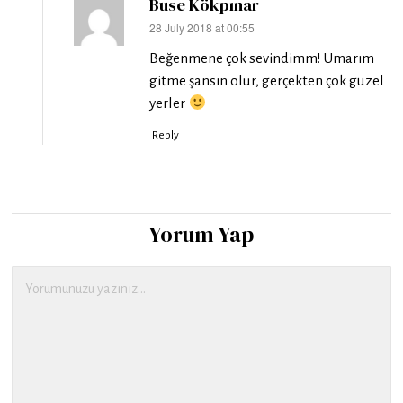
Buse Kökpınar
28 July 2018 at 00:55
says:
Beğenmene çok sevindimm! Umarım
gitme şansın olur, gerçekten çok güzel
yerler
Reply
Yorum Yap