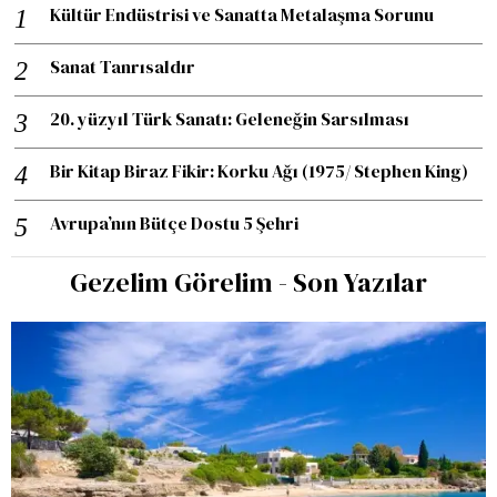
Kültür Endüstrisi ve Sanatta Metalaşma Sorunu
Sanat Tanrısaldır
20. yüzyıl Türk Sanatı: Geleneğin Sarsılması
Bir Kitap Biraz Fikir: Korku Ağı (1975/ Stephen King)
Avrupa’nın Bütçe Dostu 5 Şehri
Gezelim Görelim - Son Yazılar