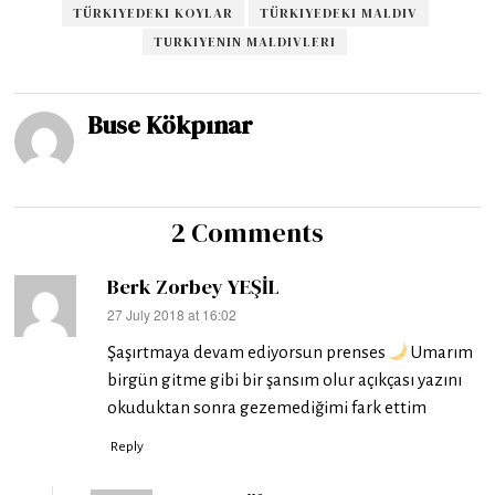
TÜRKIYEDEKI KOYLAR
TÜRKIYEDEKI MALDIV
TURKIYENIN MALDIVLERI
Buse Kökpınar
2 Comments
Berk Zorbey YEŞİL
27 July 2018 at 16:02
says:
Şaşırtmaya devam ediyorsun prenses
Umarım
birgün gitme gibi bir şansım olur açıkçası yazını
okuduktan sonra gezemediğimi fark ettim
Reply