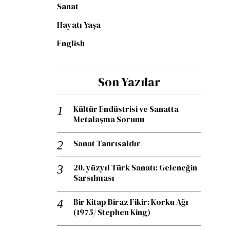
Sanat
Hayatı Yaşa
English
Son Yazılar
Kültür Endüstrisi ve Sanatta
Metalaşma Sorunu
Sanat Tanrısaldır
20. yüzyıl Türk Sanatı: Geleneğin
Sarsılması
Bir Kitap Biraz Fikir: Korku Ağı
(1975/ Stephen King)