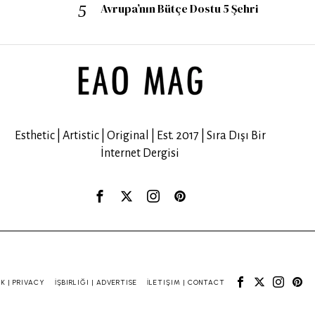
Avrupa’nın Bütçe Dostu 5 Şehri
Esthetic | Artistic | Original | Est. 2017 | Sıra Dışı Bir
İnternet Dergisi
IK | PRIVACY
İŞBIRLIĞI | ADVERTISE
İLETIŞIM | CONTACT