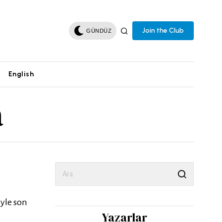
Join the Club
GÜNDÜZ
English
a
iyle son
Yazarlar